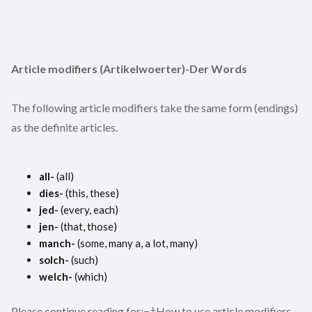
Article modifiers (Artikelwoerter)-Der Words
The following article modifiers take the same form (endings)
as the definite articles.
all-
(all)
dies-
(this, these)
jed-
(every, each)
jen-
(that, those)
manch-
(some, many a, a lot, many)
solch-
(such)
welch-
(which)
Please continue reading for:¬†How to use article modifiers