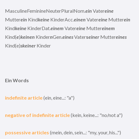
MasculineFeminineNeuterPluralNom.
ein
Vater
eine
Mutter
ein
Kind
keine
KinderAcc.
einen
Vater
eine
Mutter
ein
Kind
keine
KinderDat.
einem
Vater
eine
Mutter
einem
Kind(
e
)
keinen
Kinder
n
Gen.
eines
Vater
s
einer
Mutter
eines
Kind(e)
skeiner
Kinder
Ein Words
indefinite article
(ein, eine...: "a")
negative of indefinite article
(kein, keine...: "no/not a")
possessive articles
(mein, dein, sein...: "my, your, his...")