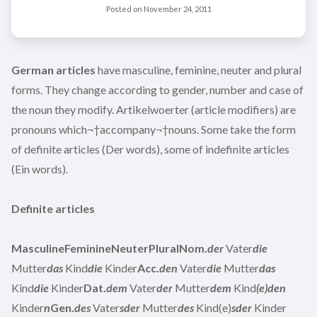
Posted on
November 24, 2011
German articles
have masculine, feminine, neuter and plural
forms. They change according to gender, number and case of
the noun they modify. Artikelwoerter (article modifiers) are
pronouns which¬†accompany¬†nouns. Some take the form
of definite articles (Der words), some of indefinite articles
(Ein words).
Definite articles
MasculineFeminineNeuterPluralNom.
der
Vater
die
Mutter
das
Kind
die
Kinder
Acc.
den
Vater
die
Mutter
das
Kind
die
Kinder
Dat.
dem
Vater
der
Mutter
dem
Kind
(e)den
Kinder
n
Gen.
des
Vater
sder
Mutter
des
Kind(e)
sder
Kinder