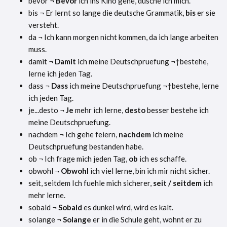
bevor ¬
Bevor
ich ins Kino gehe, dusche ich mich.
bis ¬ Er lernt so lange die deutsche Grammatik,
bis
er sie
versteht.
da ¬ Ich kann morgen nicht kommen, da ich lange arbeiten
muss.
damit ¬
Damit
ich meine Deutschpruefung ¬†bestehe,
lerne ich jeden Tag.
dass ¬
Dass
ich meine Deutschpruefung ¬†bestehe, lerne
ich jeden Tag.
je...desto ¬
Je
mehr ich lerne,
desto
besser bestehe ich
meine Deutschpruefung.
nachdem ¬ Ich gehe feiern,
nachdem
ich meine
Deutschpruefung bestanden habe.
ob ¬ Ich frage mich jeden Tag,
ob
ich es schaffe.
obwohl ¬
Obwohl
ich viel lerne, bin ich mir nicht sicher.
seit, seitdem Ich fuehle mich sicherer,
seit / seitdem
ich
mehr lerne.
sobald ¬
Sobald
es dunkel wird, wird es kalt.
solange ¬
Solange
er in die Schule geht, wohnt er zu