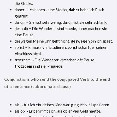
die Steaks.
daher ¬ Ich haben keine Steaks,
daher
habe ich Fisch
gegrillt.
darum ¬ Sie isst sehr wenig, darum ist sie sehr schlank.
deshalb ¬ Die Wanderer sind muede, daher machen sie
eine Pause.
deswegen Meine Uhr geht nicht,
deswegen
bin ich spaet,
sonst ¬ Er muss viel studieren,
sonst
schafft er seinen
Abschluss nicht.
trotzdem ¬ Die Wanderer¬†machen oft Pause,
trotzdem
sind sie ¬†muede.
Conjunctions who send the conjugated Verb to the end
of a sentence (subordinate clause)
als ¬
Als
ich ein kleines Kind war, ging ich viel spazieren.
als ob ¬ Er benimmt sich,
als ob
er viel Geld haette.